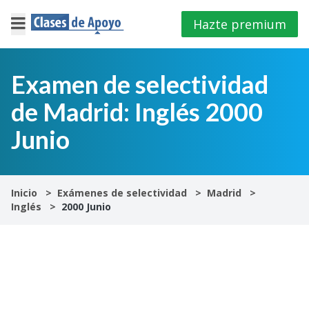
Hazte premium
×
Cerrar
Examen de selectividad
de Madrid: Inglés 2000
Iniciar
sesión
Junio
4º
E.S.O
Inicio
Exámenes de selectividad
Madrid
Inglés
2000 Junio
1º
Bachillerato
2º
Bachillerato