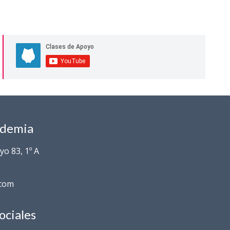
ademia
o 83, 1º A
.com
ociales