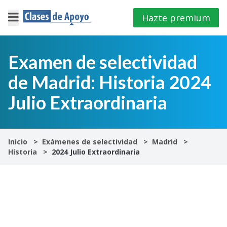
Hazte premium
×
Cerrar
Examen de selectividad
de Madrid: Historia 2024
Iniciar
sesión
Julio Extraordinaria
4º
E.S.O
Inicio
Exámenes de selectividad
Madrid
Historia
2024 Julio Extraordinaria
1º
Bachillerato
2º
Bachillerato