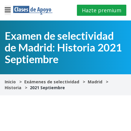
Hazte premium
×
Cerrar
Examen de selectividad
de Madrid: Historia 2021
Iniciar
sesión
Septiembre
4º
E.S.O
Inicio
Exámenes de selectividad
Madrid
Historia
2021 Septiembre
1º
Bachillerato
2º
Bachillerato