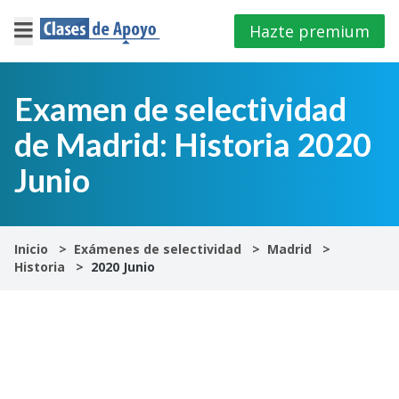
Hazte premium
×
Cerrar
Examen de selectividad
de Madrid: Historia 2020
Iniciar
sesión
Junio
4º
E.S.O
Inicio
Exámenes de selectividad
Madrid
Historia
2020 Junio
1º
Bachillerato
2º
Bachillerato