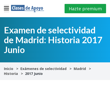
Hazte premium
×
Cerrar
Examen de selectividad
de Madrid: Historia 2017
Iniciar
sesión
Junio
4º
E.S.O
Inicio
Exámenes de selectividad
Madrid
Historia
2017 Junio
1º
Bachillerato
2º
Bachillerato