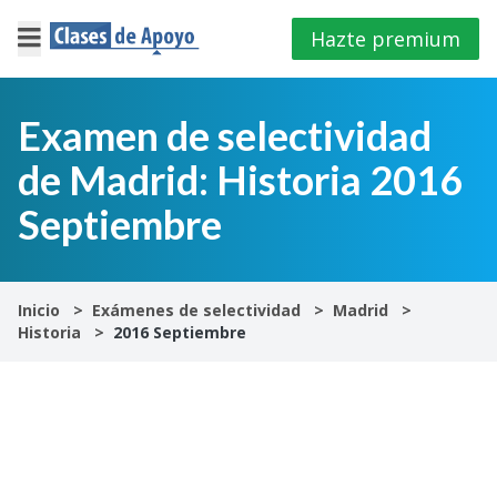
Hazte premium
×
Cerrar
Examen de selectividad
de Madrid: Historia 2016
Iniciar
sesión
Septiembre
4º
E.S.O
Inicio
Exámenes de selectividad
Madrid
Historia
2016 Septiembre
1º
Bachillerato
2º
Bachillerato