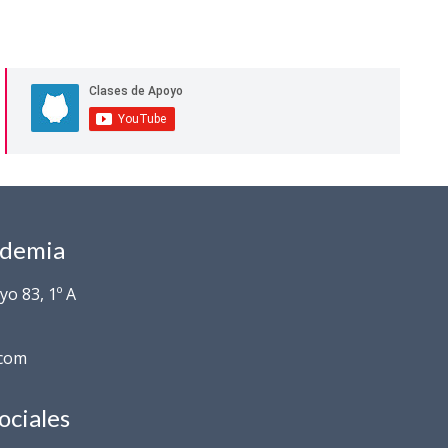
ademia
o 83, 1º A
.com
ociales