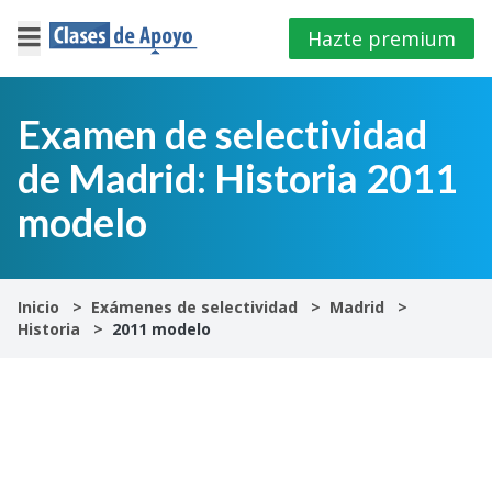
Hazte premium
×
Cerrar
Examen de selectividad
de Madrid: Historia 2011
Iniciar
sesión
modelo
4º
E.S.O
Inicio
Exámenes de selectividad
Madrid
Historia
2011 modelo
1º
Bachillerato
2º
Bachillerato