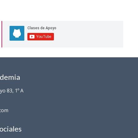
ademia
o 83, 1º A
.com
ociales