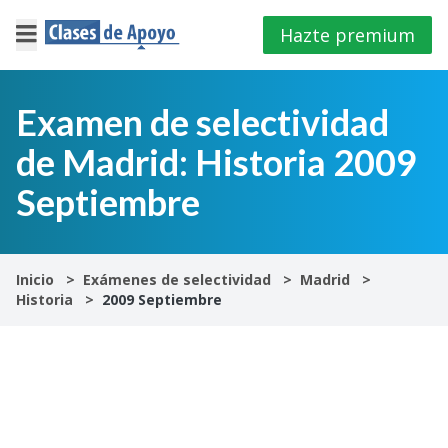
Hazte premium
×
Cerrar
Examen de selectividad
de Madrid: Historia 2009
Iniciar
sesión
Septiembre
4º
E.S.O
Inicio
Exámenes de selectividad
Madrid
Historia
2009 Septiembre
1º
Bachillerato
2º
Bachillerato