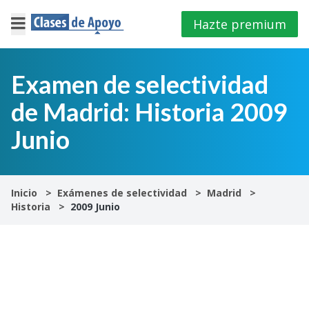
Hazte premium
×
Cerrar
Examen de selectividad
de Madrid: Historia 2009
Iniciar
sesión
Junio
4º
E.S.O
Inicio
Exámenes de selectividad
Madrid
Historia
2009 Junio
1º
Bachillerato
2º
Bachillerato