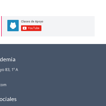
ademia
o 83, 1º A
.com
ociales