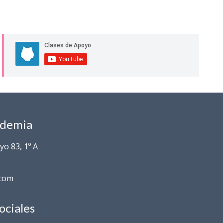
ademia
o 83, 1º A
.com
ociales