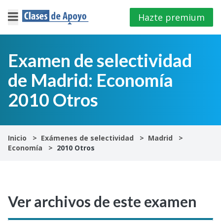
Hazte premium
×
Cerrar
Examen de selectividad
de Madrid: Economía
Iniciar
sesión
2010 Otros
4º
E.S.O
Inicio
Exámenes de selectividad
Madrid
Economía
2010 Otros
1º
Bachillerato
2º
Ver archivos de este examen
Bachillerato