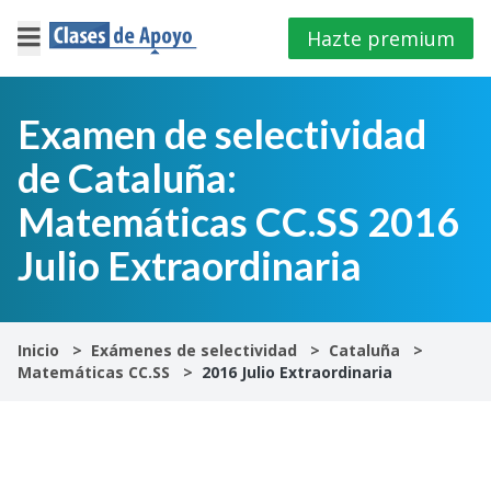
Hazte premium
×
Cerrar
Examen de selectividad
de Cataluña:
Iniciar
sesión
Matemáticas CC.SS 2016
Julio Extraordinaria
4º
E.S.O
1º
Inicio
Exámenes de selectividad
Cataluña
Bachillerato
Matemáticas CC.SS
2016 Julio Extraordinaria
2º
Bachillerato