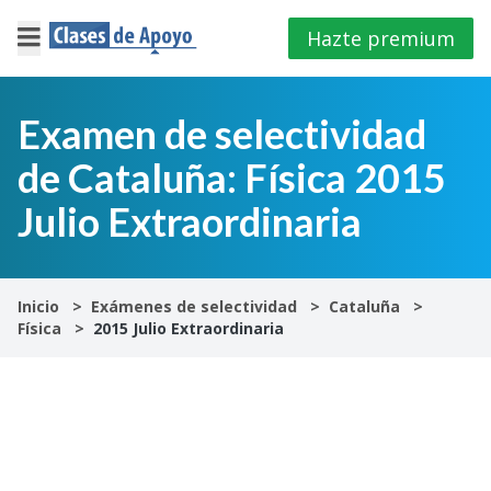
Hazte premium
×
Cerrar
Examen de selectividad
de Cataluña: Física 2015
Iniciar
sesión
Julio Extraordinaria
4º
E.S.O
Inicio
Exámenes de selectividad
Cataluña
Física
2015 Julio Extraordinaria
1º
Bachillerato
2º
Bachillerato