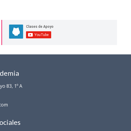
ademia
o 83, 1º A
.com
ociales