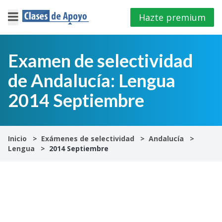
Hazte premium
×
Cerrar
Examen de selectividad
de Andalucía: Lengua
Iniciar
sesión
2014 Septiembre
4º
E.S.O
Inicio
Exámenes de selectividad
Andalucía
Lengua
2014 Septiembre
1º
Bachillerato
2º
Bachillerato