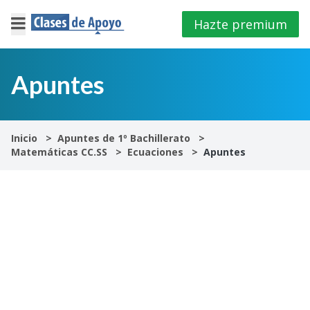
Hazte premium
×
Cerrar
Apuntes
Iniciar
sesión
Inicio
Apuntes de 1º Bachillerato
Matemáticas CC.SS
Ecuaciones
Apuntes
4º
E.S.O
1º
Bachillerato
2º
Bachillerato