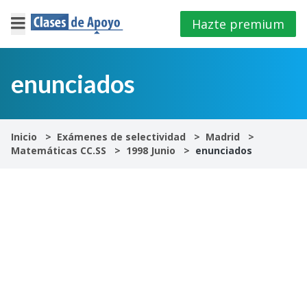
Hazte premium
×
Cerrar
enunciados
Iniciar
sesión
Inicio
Exámenes de selectividad
Madrid
Matemáticas CC.SS
1998 Junio
enunciados
4º
E.S.O
1º
Bachillerato
2º
Bachillerato