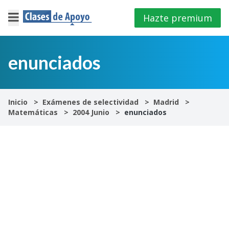
Hazte premium
×
Cerrar
enunciados
Iniciar
sesión
Inicio
Exámenes de selectividad
Madrid
Matemáticas
2004 Junio
enunciados
4º
E.S.O
1º
Bachillerato
2º
Bachillerato