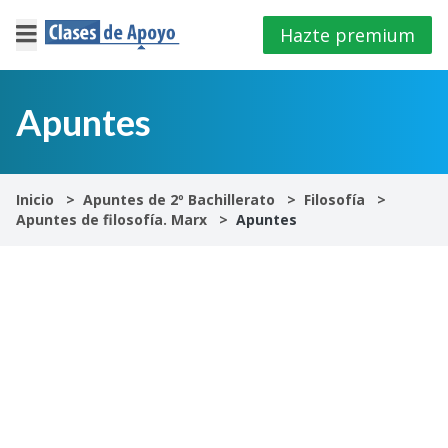
Hazte premium
×
Cerrar
Apuntes
Iniciar
sesión
Inicio
Apuntes de 2º Bachillerato
Filosofía
Apuntes de filosofía. Marx
Apuntes
4º
E.S.O
1º
Bachillerato
2º
Bachillerato