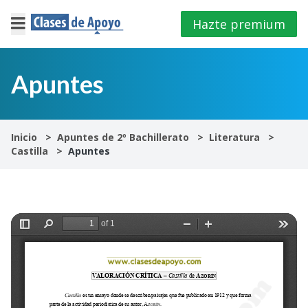
Hazte premium
×
Cerrar
Apuntes
Iniciar
sesión
Inicio
Apuntes de 2º Bachillerato
Literatura
Castilla
Apuntes
4º
E.S.O
1º
Bachillerato
2º
Bachillerato