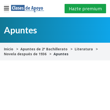
Hazte premium
×
Cerrar
Apuntes
Iniciar
sesión
Inicio
Apuntes de 2º Bachillerato
Literatura
Novela después de 1936
Apuntes
4º
E.S.O
1º
Bachillerato
2º
Bachillerato