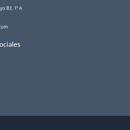
o 83, 1º A
.com
ociales