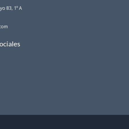
o 83, 1º A
.com
ociales