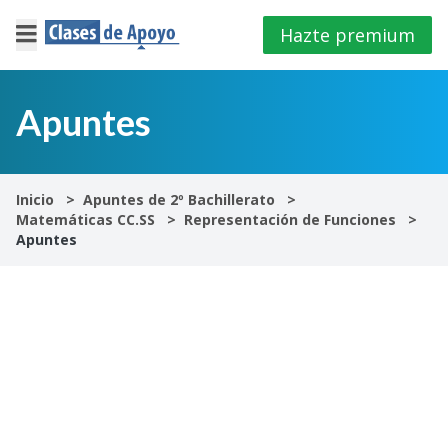
Hazte premium
×
Cerrar
Apuntes
Iniciar
sesión
Inicio
Apuntes de 2º Bachillerato
Matemáticas CC.SS
Representación de Funciones
4º
Apuntes
E.S.O
1º
Bachillerato
2º
Bachillerato