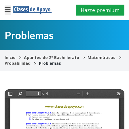
Hazte premium
×
Cerrar
Problemas
Iniciar
sesión
Inicio
Apuntes de 2º Bachillerato
Matemáticas
Probabilidad
Problemas
4º
E.S.O
1º
Bachillerato
2º
Bachillerato