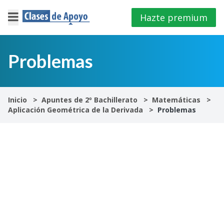
Hazte premium
×
Cerrar
Problemas
Iniciar
sesión
Inicio
Apuntes de 2º Bachillerato
Matemáticas
Aplicación Geométrica de la Derivada
Problemas
4º
E.S.O
1º
Bachillerato
2º
Bachillerato