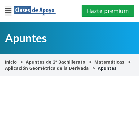
Hazte premium
×
Cerrar
Apuntes
Iniciar
sesión
Inicio
Apuntes de 2º Bachillerato
Matemáticas
Aplicación Geométrica de la Derivada
Apuntes
4º
E.S.O
1º
Bachillerato
2º
Bachillerato