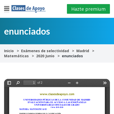
Hazte premium
×
Cerrar
enunciados
Iniciar
sesión
Inicio
Exámenes de selectividad
Madrid
Matemáticas
2020 Junio
enunciados
4º
E.S.O
1º
Bachillerato
2º
Bachillerato