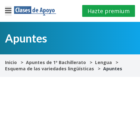
Hazte premium
×
Cerrar
Apuntes
Iniciar
sesión
Inicio
Apuntes de 1º Bachillerato
Lengua
Esquema de las variedades lingüísticas
Apuntes
4º
E.S.O
1º
Bachillerato
2º
Bachillerato