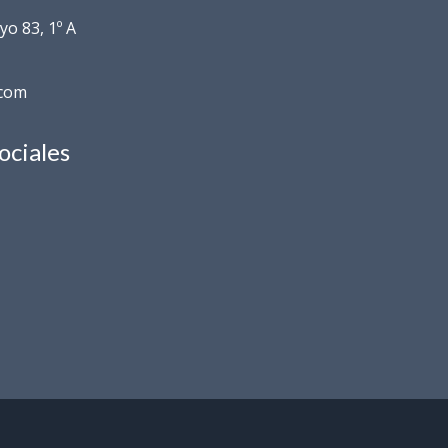
o 83, 1º A
.com
ociales