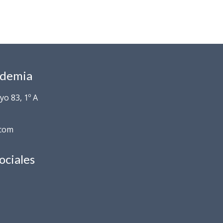
ademia
o 83, 1º A
.com
ociales