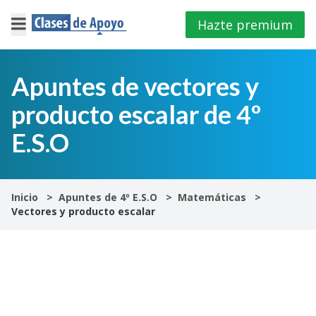
Hazte premium
×
Cerrar
Apuntes de vectores y
producto escalar de 4º
Iniciar
sesión
E.S.O
4º
E.S.O
Inicio
Apuntes de 4º E.S.O
Matemáticas
Vectores y producto escalar
1º
Bachillerato
2º
Bachillerato