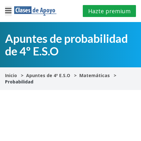
Hazte premium
×
Cerrar
Apuntes de probabilidad
de 4º E.S.O
Iniciar
sesión
4º
Inicio
Apuntes de 4º E.S.O
Matemáticas
E.S.O
Probabilidad
1º
Bachillerato
2º
Bachillerato