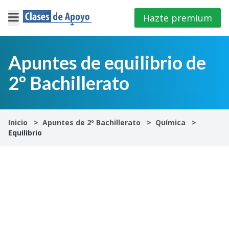
Hazte premium
×
Cerrar
Apuntes de equilibrio de
2º Bachillerato
Iniciar
sesión
4º
Inicio
Apuntes de 2º Bachillerato
Química
E.S.O
Equilibrio
1º
Bachillerato
2º
Bachillerato