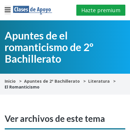
Hazte premium
×
Cerrar
Apuntes de el
romanticismo de 2º
Iniciar
sesión
Bachillerato
4º
E.S.O
Inicio
Apuntes de 2º Bachillerato
Literatura
El Romanticismo
1º
Bachillerato
2º
Ver archivos de este tema
Bachillerato