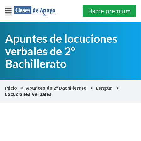
Hazte premium
×
Cerrar
Apuntes de locuciones
verbales de 2º
Iniciar
sesión
Bachillerato
4º
E.S.O
Inicio
Apuntes de 2º Bachillerato
Lengua
Locuciones Verbales
1º
Bachillerato
2º
Bachillerato