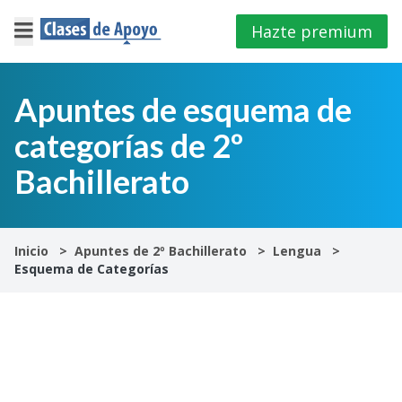
Hazte premium
×
Cerrar
Apuntes de esquema de
categorías de 2º
Iniciar
sesión
Bachillerato
4º
E.S.O
Inicio
Apuntes de 2º Bachillerato
Lengua
Esquema de Categorías
1º
Bachillerato
2º
Bachillerato