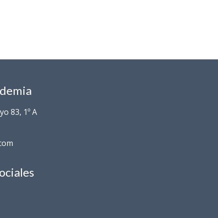
ademia
o 83, 1º A
.com
ociales