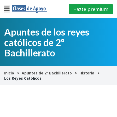
Hazte premium
×
Cerrar
Apuntes de los reyes
católicos de 2º
Iniciar
sesión
Bachillerato
4º
E.S.O
Inicio
Apuntes de 2º Bachillerato
Historia
Los Reyes Católicos
1º
Bachillerato
2º
Bachillerato