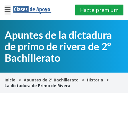
Hazte premium
×
Cerrar
Apuntes de la dictadura
de primo de rivera de 2º
Iniciar
sesión
Bachillerato
4º
E.S.O
Inicio
Apuntes de 2º Bachillerato
Historia
La dictadura de Primo de Rivera
1º
Bachillerato
2º
Bachillerato