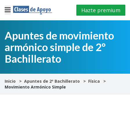
Hazte premium
×
Cerrar
Apuntes de movimiento
armónico simple de 2º
Iniciar
sesión
Bachillerato
4º
E.S.O
Inicio
Apuntes de 2º Bachillerato
Física
Movimiento Armónico Simple
1º
Bachillerato
2º
Bachillerato