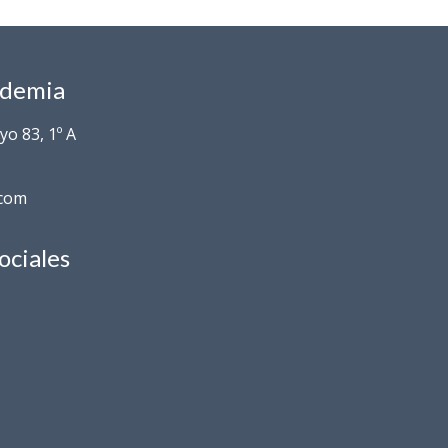
ademia
o 83, 1º A
.com
ociales