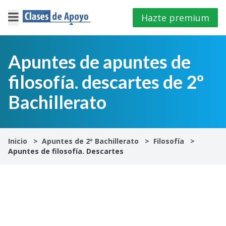
Hazte premium
×
Cerrar
Apuntes de apuntes de
filosofía. descartes de 2º
Iniciar
sesión
Bachillerato
4º
E.S.O
Inicio
Apuntes de 2º Bachillerato
Filosofía
Apuntes de filosofía. Descartes
1º
Bachillerato
2º
Bachillerato