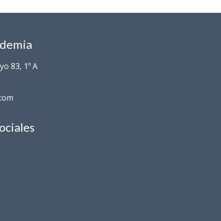
ademia
o 83, 1º A
.com
ociales