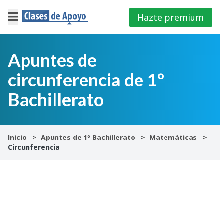
Hazte premium
×
Cerrar
Apuntes de
circunferencia de 1º
Iniciar
sesión
Bachillerato
4º
E.S.O
Inicio
Apuntes de 1º Bachillerato
Matemáticas
Circunferencia
1º
Bachillerato
2º
Bachillerato