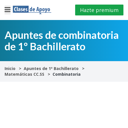
Hazte premium
×
Cerrar
Apuntes de combinatoria
de 1º Bachillerato
Iniciar
sesión
4º
Inicio
Apuntes de 1º Bachillerato
E.S.O
Matemáticas CC.SS
Combinatoria
1º
Bachillerato
2º
Bachillerato